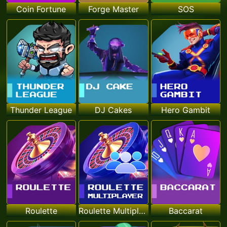
Coin Fortune
Forge Master
SOS
Thunder League
DJ Cakes
Hero Gambit
Roulette
Roulette Multiplayer
Baccarat