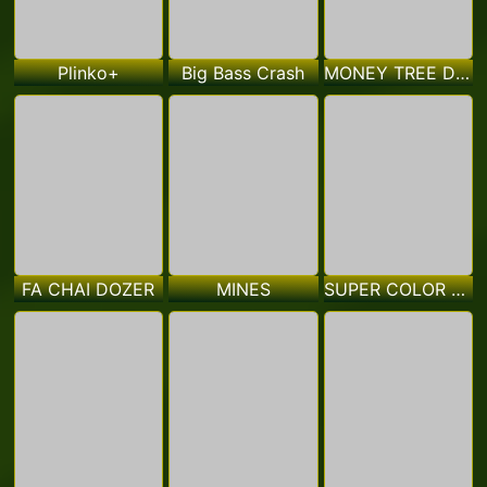
Plinko+
Big Bass Crash
MONEY TREE DOZER
FA CHAI DOZER
MINES
SUPER COLOR GAME