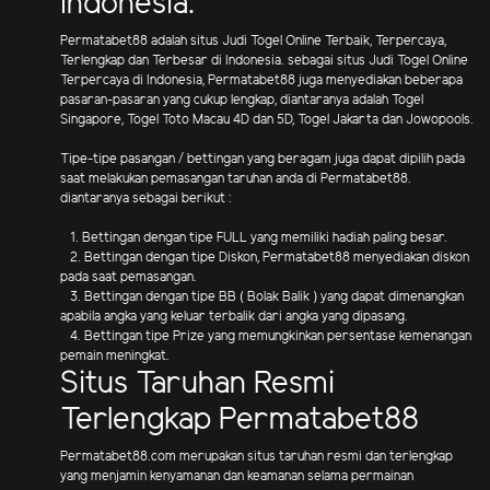
Indonesia.
Permatabet88 adalah situs Judi Togel Online Terbaik, Terpercaya,
Terlengkap dan Terbesar di Indonesia. sebagai situs Judi Togel Online
Terpercaya di Indonesia, Permatabet88 juga menyediakan beberapa
pasaran-pasaran yang cukup lengkap, diantaranya adalah Togel
Singapore, Togel Toto Macau 4D dan 5D, Togel Jakarta dan Jowopools.
Tipe-tipe pasangan / bettingan yang beragam juga dapat dipilih pada
saat melakukan pemasangan taruhan anda di Permatabet88.
diantaranya sebagai berikut :
1. Bettingan dengan tipe FULL yang memiliki hadiah paling besar.
2. Bettingan dengan tipe Diskon, Permatabet88 menyediakan diskon
pada saat pemasangan.
3. Bettingan dengan tipe BB ( Bolak Balik ) yang dapat dimenangkan
apabila angka yang keluar terbalik dari angka yang dipasang.
4. Bettingan tipe Prize yang memungkinkan persentase kemenangan
pemain meningkat.
Situs Taruhan Resmi
Terlengkap Permatabet88
Permatabet88.com merupakan situs taruhan resmi dan terlengkap
yang menjamin kenyamanan dan keamanan selama permainan