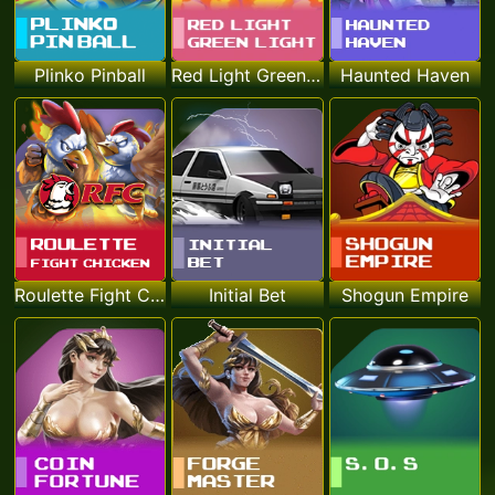
Plinko Pinball
Red Light Green Light
Haunted Haven
Roulette Fight Chicken
Initial Bet
Shogun Empire