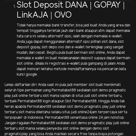
Slot Deposit DANA | GOPAY |
LinkAJA | OVO
Tidak hanya memakai bank transfer, bisa jadi buat Anda yang area dan
tempat tinggalnya terletak jauh dari bank ataupun atm dapat memakai
tata cara ini selaku alternatif opsi, ialah dengan memakai e-wallet.
Anda juga dapat menggunakan alternatif opsi pilihan slot dana, slot
deposit gopay, slot depo ovo dan e-wallet terlengkap yang sangat
mudah, dan cepat. Begitu pula buat bermain slot online, Anda dapat
memakai e wallet ini buat melaksanakan deposit supaya dapat bermain
slot online. dikala ini registrasi e-wallet pula gampang di jalani Anda
dapat mencari ketahui metode mendaftarkannya via pencarian kata
kunci google.
Lekas daftarkan diri Anda saat ini pula jadi member slot buat menikmati
seluruh tipe permainan yang Permatabet88 sediakan slot demo pragmatic
play judi online terbaru slot mania sajikan di situs judi slot online terbaru,
terbaik Permatabet88 login ataupun Slot Permatabet88. Hingga Anda tak
heran apabila Permatabet88 sediakan slot demo pragmatic play judi online
terbaru slot mania diketahui selaku situs judi online24jam terpercaya serta
terpopuler di Indonesia. Permatabet88 senantiasa online 24 jam nonstop.
Jangan ragukan Permatabet88 sediakan slot demo pragmatic play judi online
terbaru slot mania selaku penyedia slot online dengan demo slot
pragmaticplay yang bisa Anda mainkan secara free tanpa biaya potongan