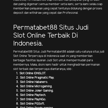
dan paling digemari semua member setia kami, serta kami selalu siap
memberikan pelayanan yang cepat tentunya didukung dengan proses
deposit dan withdraw yang cepat dan Profesional.
Permatabet88 Situs Judi
Slot Online Terbaik Di
Indonesia.
Permatabet88 Situs Judi Permatabet88 adalah satu-satunya situs judi
Slot Online Terpercaya di Indonesia saat ini yang memberikan
berbagai fasilitas layanan Judi Slot untuk mempermudah para
membernya. Maka, disini kami hadir untuk menghadirkan permainan
slot terbaik dan terpercaya diantaranya, sbb :
1. Slot Online IDNSLOT.
2. Slot Online Pragmatic Play.
3. Slot Online Habanero.
4. Slot Online Microgaming.
5. Slot Online Joker Gaming.
6. Slot Online Playtech.
7. Slot Online PlayNGo.
8. Slot Online PGSoft.