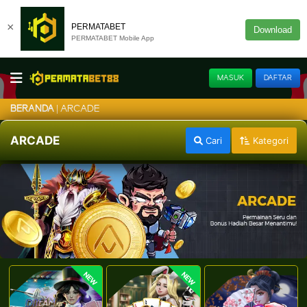
×
PERMATABET
Download
PERMATABET Mobile App
MASUK
DAFTAR
ARCADE
BERANDA
ARCADE
Cari
Kategori
NEW
NEW