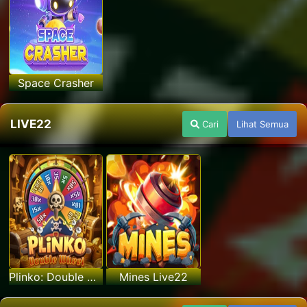
Space Crasher
LIVE22
Cari
Lihat Semua
Plinko: Double Wheel Live22
Mines Live22