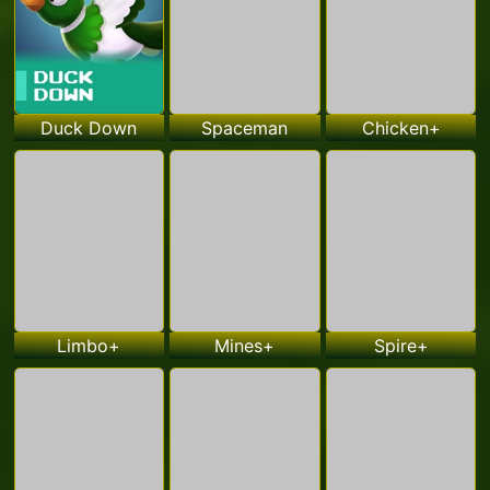
Duck Down
Spaceman
Chicken+
Limbo+
Mines+
Spire+