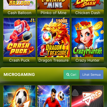
Cash Balloon
Plinko of Mine
Chicken Dash
Crash Puck
Dragon Treasure
Crazy Hunter
MICROGAMING
Cari
Lihat Semua