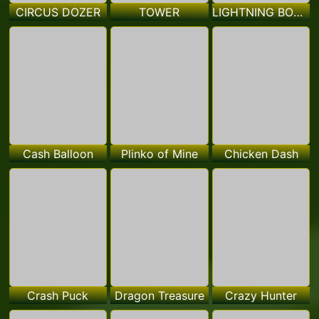
CIRCUS DOZER
TOWER
LIGHTNING BOMB
Cash Balloon
Plinko of Mine
Chicken Dash
Crash Puck
Dragon Treasure
Crazy Hunter